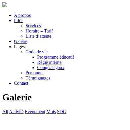
A propos
Infos
Services
Horaire – Tarif
Liste d’attente
Galerie
Pages
Code de vie
Programme éducatif
Régie interne
Congés légaux
Personnel
Témoignages
Contact
Galerie
All
Activité
Evenement
Mois
SDG